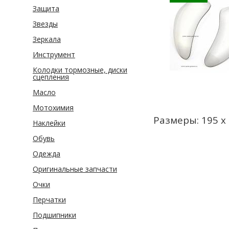
Защита
Звезды
Зеркала
Инструмент
Колодки тормозные, диски
сцепления
Масло
Мотохимия
Размеры: 195 х
Наклейки
Обувь
Одежда
Оригинальные запчасти
Очки
Перчатки
Подшипники