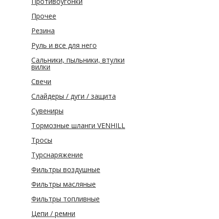
Противоугонки
Прочее
Резина
Руль и все для него
Сальники, пыльники, втулки
вилки
Свечи
Слайдеры / дуги / защита
Сувениры
Тормозные шланги VENHILL
Тросы
Турснаряжение
Фильтры воздушные
Фильтры масляные
Фильтры топливные
Цепи / ремни