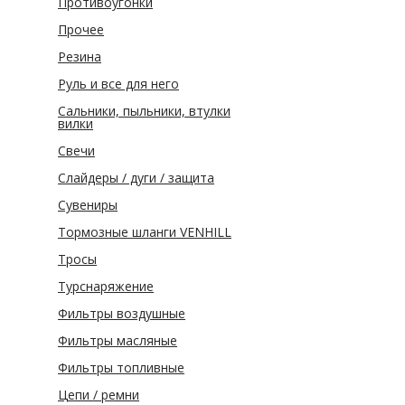
Противоугонки
Прочее
Резина
Руль и все для него
Сальники, пыльники, втулки
вилки
Свечи
Слайдеры / дуги / защита
Сувениры
Тормозные шланги VENHILL
Тросы
Турснаряжение
Фильтры воздушные
Фильтры масляные
Фильтры топливные
Цепи / ремни