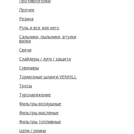
Противоугонки
Прочее
Резина
Руль и все для него
Сальники, пыльники, втулки
вилки
Свечи
Слайдеры / дуги / защита
Сувениры
Тормозные шланги VENHILL
Тросы
Турснаряжение
Фильтры воздушные
Фильтры масляные
Фильтры топливные
Цепи / ремни