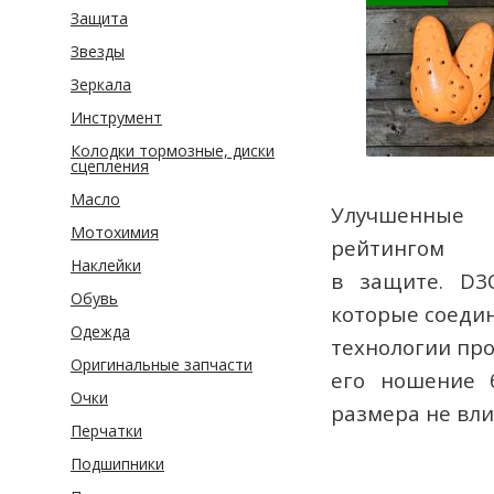
Защита
Звезды
Зеркала
Инструмент
Колодки тормозные, диски
сцепления
Масло
Улучшенны
Мотохимия
рейтингом
Наклейки
в
защите
.
D3
Обувь
которые
соедин
Одежда
технологии
про
Оригинальные запчасти
его ношение
Очки
размера
не
вли
Перчатки
Подшипники