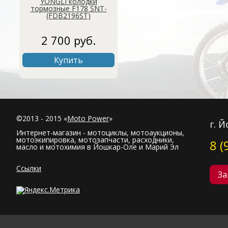
YONGLI колодки
тормозные F178 SNT-
(FDB2196ST)
2 700 руб.
Купить
©2013 - 2015 «
Moto Power
»
г. 
Интернет-магазин - мотоциклы, мотоаукционы,
мотоэкипировка, мотозапчасти, расходники,
8 (
масло и мотохимия в Йошкар-Оле и Марий Эл
Ссылки
За