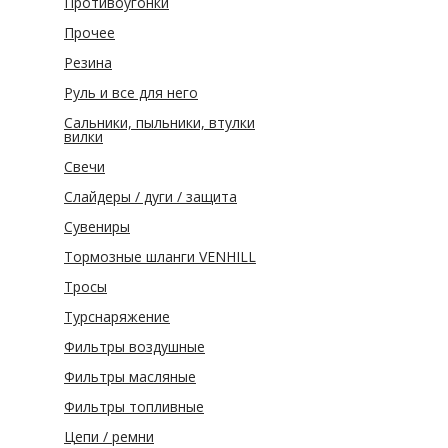
Противоугонки
Прочее
Резина
Руль и все для него
Сальники, пыльники, втулки
вилки
Свечи
Слайдеры / дуги / защита
Сувениры
Тормозные шланги VENHILL
Тросы
Турснаряжение
Фильтры воздушные
Фильтры масляные
Фильтры топливные
Цепи / ремни