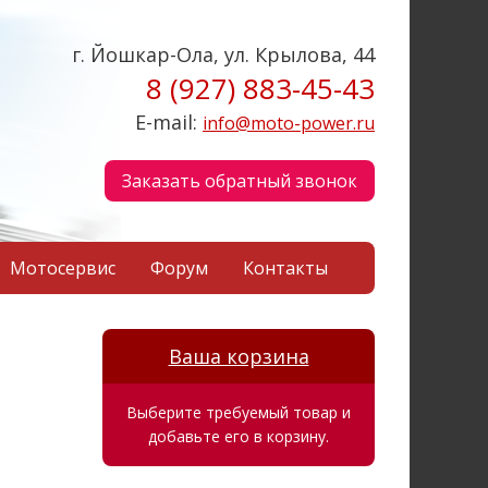
г. Йошкар-Ола, ул. Крылова, 44
8 (927) 883-45-43
E-mail:
info@moto-power.ru
Заказать обратный звонок
Мотосервис
Форум
Контакты
Ваша корзина
Выберите требуемый товар и
добавьте его в корзину.