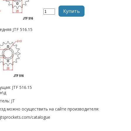
Купить
едняя JTF 516.15
дущая:
JTF 516.15
н\д
ель: JT
езд можно осуществить на сайте производителя:
jtsprockets.com/catalogue