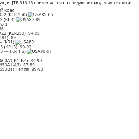
дущая
JTF 516.15
применяется
на следующих моделях техники:
ff Road
D22
(KLR
250)
85-05
A3
(KLR
)
87-89
oad
86
D22
(KLR250
)
84-05
KR1
)
89
—
(KR1
)
89
C3
(KR1S
)
90-92
C3 —
(KR
1 S)
90-91
L600A1
,B1-B4)
84-90
L650A1
-A3)
87-89
L650B1
) Tengai
89-90