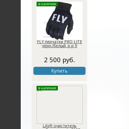
в наличии
FLY перчатки PRO LITE
черн./белый. р-р 9
2 500 руб.
Купить
в наличии
LAVR очиститель