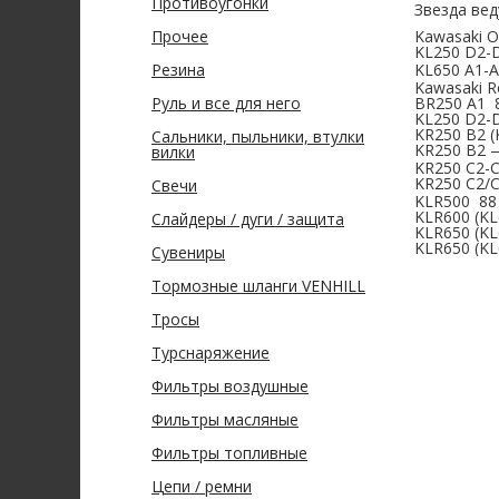
Противоугонки
Звезда ве
Прочее
Kawasaki
O
KL250 D2-
Резина
KL650 A1-
Kawasaki
R
Руль и все для него
BR250 A1
KL250 D2-
KR250 B2
(
Сальники, пыльники, втулки
KR250 B2 
вилки
KR250 C2-
KR250 C2/
Свечи
KLR500
88
KLR600
(K
Слайдеры / дуги / защита
KLR650
(K
KLR650
(K
Сувениры
Тормозные шланги VENHILL
Тросы
Турснаряжение
Фильтры воздушные
Фильтры масляные
Фильтры топливные
Цепи / ремни