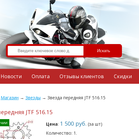
Новости
Оплата
Отзывы клиентов
Скидки
→
Магазин
→
Звезды
→
Звезда передняя JTF 516.15
ередняя JTF 516.15
1 500 руб.
ичии
Цена
:
(за шт)
Количество: 1.