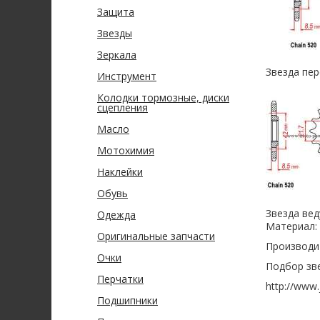
Защита
Звезды
Зеркала
Звезда пер
Инструмент
Колодки тормозные, диски
сцепления
Масло
Мотохимия
Наклейки
Обувь
Звезда ве
Одежда
Материал: 
Оригинальные запчасти
Производит
Очки
Подбор зв
Перчатки
http://www.
Подшипники